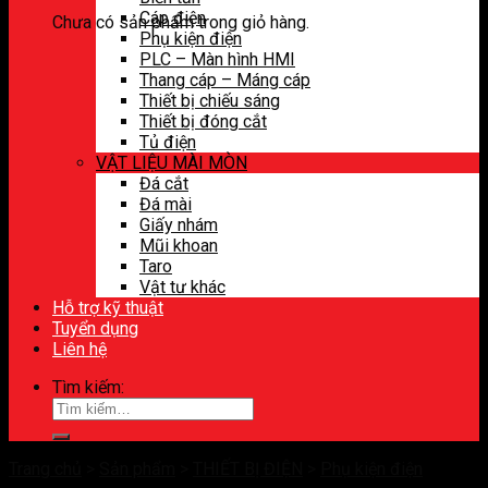
Cáp điện
Chưa có sản phẩm trong giỏ hàng.
Phụ kiện điện
PLC – Màn hình HMI
Thang cáp – Máng cáp
Thiết bị chiếu sáng
Thiết bị đóng cắt
Tủ điện
VẬT LIỆU MÀI MÒN
Đá cắt
Đá mài
Giấy nhám
Mũi khoan
Taro
Vật tư khác
Hỗ trợ kỹ thuật
Tuyển dụng
Liên hệ
Tìm kiếm:
Trang chủ
>
Sản phẩm
>
THIẾT BỊ ĐIỆN
>
Phụ kiện điện