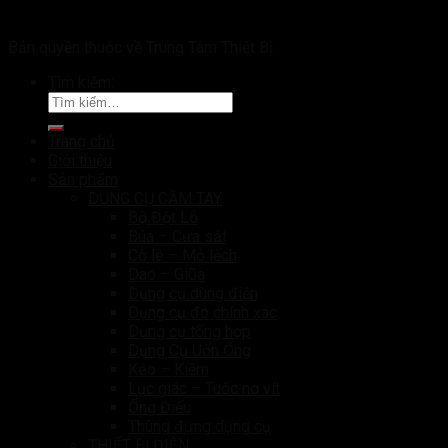
Bản quyền thuộc về Trung Tâm Thiết Bị.
Tìm kiếm:
Trang chủ
Giới thiệu
Sản phẩm
DỤNG CỤ CẦM TAY
Bộ Đột Lỗ
Búa – Cưa sắt
Cờ lê – Mỏ lếch
Dao – Giũa
Dụng cụ dùng điện
Dụng cụ đo chính xác
Dụng cụ tổng hợp
Dụng Cụ Uốn Ống
Kéo – Kiềm
Lục giác – Tuốc nơ vít
Ống Điếu
Thùng đựng dụng cụ
THIẾT BỊ ĐIỆN