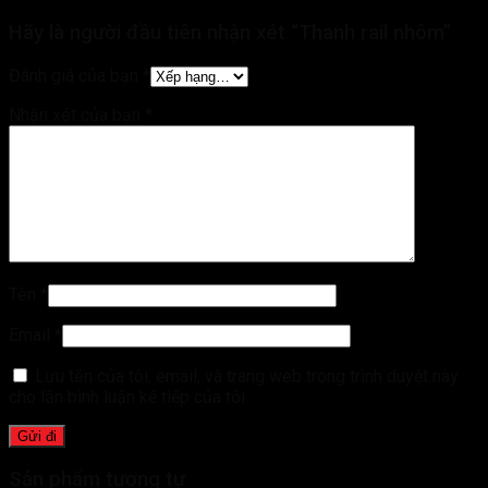
Hãy là người đầu tiên nhận xét “Thanh rail nhôm”
Đánh giá của bạn
*
Nhận xét của bạn
*
Tên
*
Email
*
Lưu tên của tôi, email, và trang web trong trình duyệt này
cho lần bình luận kế tiếp của tôi.
Sản phẩm tương tự