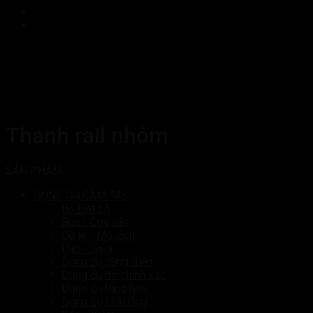
Thanh rail nhôm
SẢN PHẨM
DỤNG CỤ CẦM TAY
Bộ Đột Lỗ
Búa - Cưa sắt
Cờ lê - Mỏ lếch
Dao - Giũa
Dụng cụ dùng điện
Dụng cụ đo chính xác
Dụng cụ tổng hợp
Dụng Cụ Uốn Ống