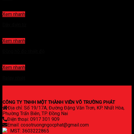
Xem nhanh
Dây điện từ
Xem nhanh
Đồng hồ đo nhiệt độ
Xem nhanh
Relay nhiệt
CÔNG TY TNHH MỘT THÀNH VIÊN VÕ TRƯỜNG PHÁT
Địa chỉ: Số 19/17A, Đường Đặng Văn Trơn, KP. Nhất Hòa,
Phường Trấn Biên, TP. Đồng Nai
Điện thoại: 0917 301 909
Email: cosotruongngocphat@gmail.com
MST: 3603222865