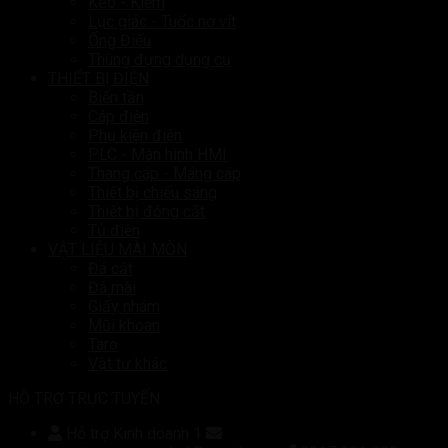
Kéo - Kiềm
Lục giác - Tuốc nơ vít
Ống Điếu
Thùng đựng dụng cụ
THIẾT BỊ ĐIỆN
Biến tần
Cáp điện
Phụ kiện điện
PLC - Màn hình HMI
Thang cáp - Máng cáp
Thiết bị chiếu sáng
Thiết bị đóng cắt
Tủ điện
VẬT LIỆU MÀI MÒN
Đá cắt
Đá mài
Giấy nhám
Mũi khoan
Taro
Vật tư khác
HỖ TRỢ TRỰC TUYẾN
Hỗ trợ Kinh doanh 1