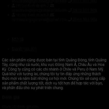
cosotruongngocphat@gmail.com
0917 301 909
Hỗ trợ Kinh doanh 2
cosotruongngocphat@gmail.com
0975 301 909
Hỗ trợ Kinh doanh 3
cosotruongngocphat@gmail.com
0963 301 909
Mô tả
Đánh giá (0)
Các sản phẩm cũng được bán tại tỉnh Quảng Đông, tỉnh Quảng
Tây, cũng như cả nước, khu vực Đông Nam Á, Châu Âu và Hoa
Kỳ. Công ty cũng có các chi nhánh ở Chile và Peru ở Nam Mỹ.
Quá khứ với tương lai, chúng tôi tự tin đáp ứng những thách
thức mới và nắm bắt những cơ hội mới. Chúng tôi sẽ cung cấp
sản phẩm chất lượng tốt, dịch vụ tốt hơn để hợp tác với bạn,
và phấn đấu cho sự phát triển chung.
Đánh giá
Chưa có đánh giá nào.