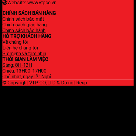
Website: www.vtpco.vn
CHÍNH SÁCH BÁN HÀNG
Chính sách bảo mật
Chính sách giao hàng
Chính sách bảo hành
HỖ TRỢ KHÁCH HÀNG
Về chúng tôi
Liên hệ chúng tôi
Sứ mệnh và tầm nhìn
THỜI GIAN LÀM VIỆC
Sáng: 8H-12H
Chiều: 13H00-17H00
Chủ nhật, ngày lễ : Nghỉ
© Copyright VTP CO.,LTD & Do not Reup