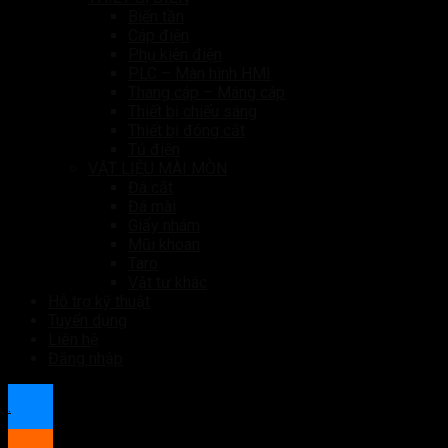
Biến tần
Cáp điện
Phụ kiện điện
PLC – Màn hình HMI
Thang cáp – Máng cáp
Thiết bị chiếu sáng
Thiết bị đóng cắt
Tủ điện
VẬT LIỆU MÀI MÒN
Đá cắt
Đá mài
Giấy nhám
Mũi khoan
Taro
Vật tư khác
Hỗ trợ kỹ thuật
Tuyển dụng
Liên hệ
Đăng nhập
.