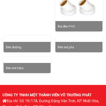
Đui đèn PVC
Đèn đường
Đèn led pha
Đèn led tube
CÔNG TY TNHH MỘT THÀNH VIÊN VÕ TRƯỜNG PHÁT
Địa chỉ: Số 19/17A, Đường Đặng Văn Trơn, KP. Nhất Hòa,