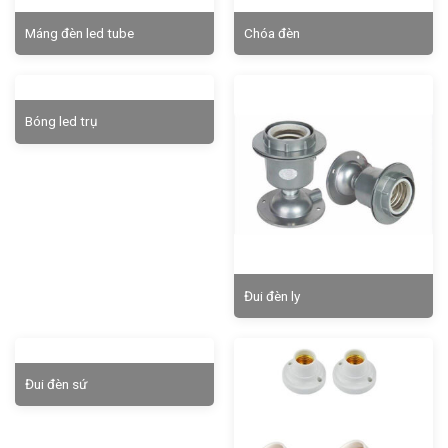
Máng đèn led tube
Chóa đèn
Bóng led trụ
Đui đèn ly
Đui đèn sứ