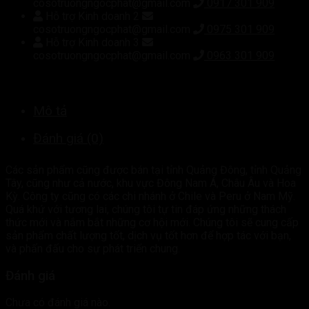
cosotruongngocphat@gmail.com
0917 301 909
Hỗ trợ Kinh doanh 2
cosotruongngocphat@gmail.com
0975 301 909
Hỗ trợ Kinh doanh 3
cosotruongngocphat@gmail.com
0963 301 909
Mô tả
Đánh giá (0)
Các sản phẩm cũng được bán tại tỉnh Quảng Đông, tỉnh Quảng
Tây, cũng như cả nước, khu vực Đông Nam Á, Châu Âu và Hoa
Kỳ. Công ty cũng có các chi nhánh ở Chile và Peru ở Nam Mỹ.
Quá khứ với tương lai, chúng tôi tự tin đáp ứng những thách
thức mới và nắm bắt những cơ hội mới. Chúng tôi sẽ cung cấp
sản phẩm chất lượng tốt, dịch vụ tốt hơn để hợp tác với bạn,
và phấn đấu cho sự phát triển chung.
Đánh giá
Chưa có đánh giá nào.