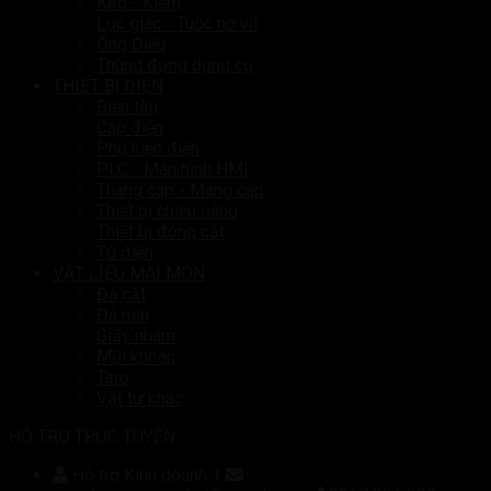
Kéo - Kiềm
Lục giác - Tuốc nơ vít
Ống Điếu
Thùng đựng dụng cụ
THIẾT BỊ ĐIỆN
Biến tần
Cáp điện
Phụ kiện điện
PLC - Màn hình HMI
Thang cáp - Máng cáp
Thiết bị chiếu sáng
Thiết bị đóng cắt
Tủ điện
VẬT LIỆU MÀI MÒN
Đá cắt
Đá mài
Giấy nhám
Mũi khoan
Taro
Vật tư khác
HỖ TRỢ TRỰC TUYẾN
Hỗ trợ Kinh doanh 1