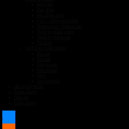
Biến tần
Cáp điện
Phụ kiện điện
PLC – Màn hình HMI
Thang cáp – Máng cáp
Thiết bị chiếu sáng
Thiết bị đóng cắt
Tủ điện
VẬT LIỆU MÀI MÒN
Đá cắt
Đá mài
Giấy nhám
Mũi khoan
Taro
Vật tư khác
Hỗ trợ kỹ thuật
Tuyển dụng
Liên hệ
Đăng nhập
.