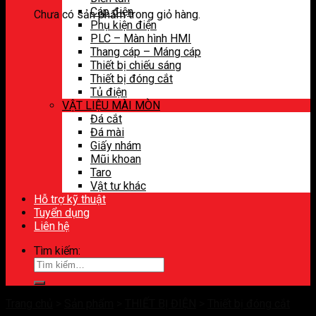
Cáp điện
Chưa có sản phẩm trong giỏ hàng.
Phụ kiện điện
PLC – Màn hình HMI
Thang cáp – Máng cáp
Thiết bị chiếu sáng
Thiết bị đóng cắt
Tủ điện
VẬT LIỆU MÀI MÒN
Đá cắt
Đá mài
Giấy nhám
Mũi khoan
Taro
Vật tư khác
Hỗ trợ kỹ thuật
Tuyển dụng
Liên hệ
Tìm kiếm:
Trang chủ
>
Sản phẩm
>
THIẾT BỊ ĐIỆN
>
Thiết bị đóng cắt