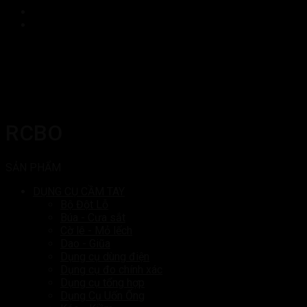
RCBO
SẢN PHẨM
DỤNG CỤ CẦM TAY
Bộ Đột Lỗ
Búa - Cưa sắt
Cờ lê - Mỏ lếch
Dao - Giũa
Dụng cụ dùng điện
Dụng cụ đo chính xác
Dụng cụ tổng hợp
Dụng Cụ Uốn Ống