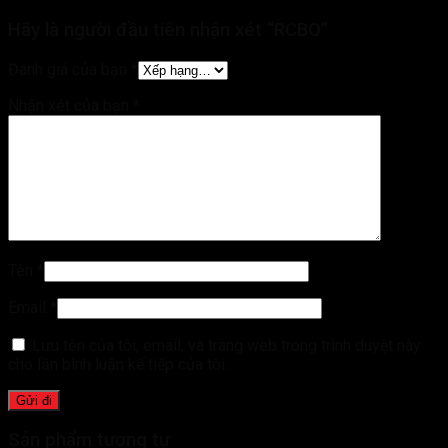
Hãy là người đầu tiên nhận xét “RCBO”
Đánh giá của bạn
*
Nhận xét của bạn
*
Tên
*
Email
*
Lưu tên của tôi, email, và trang web trong trình duyệt này
cho lần bình luận kế tiếp của tôi.
Sản phẩm tương tự