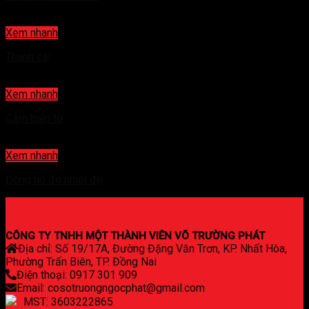
Xem nhanh
Thanh cái
Xem nhanh
Cảm biến từ
Xem nhanh
Đồng hồ đo nhiệt độ
CÔNG TY TNHH MỘT THÀNH VIÊN VÕ TRƯỜNG PHÁT
Địa chỉ: Số 19/17A, Đường Đặng Văn Trơn, KP. Nhất Hòa,
Phường Trấn Biên, TP. Đồng Nai
Điện thoại: 0917 301 909
Email: cosotruongngocphat@gmail.com
MST: 3603222865