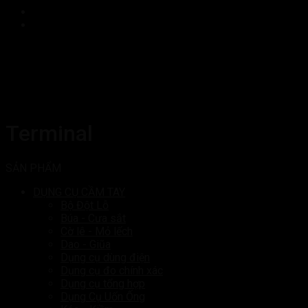
Terminal
SẢN PHẨM
DỤNG CỤ CẦM TAY
Bộ Đột Lỗ
Búa - Cưa sắt
Cờ lê - Mỏ lếch
Dao - Giũa
Dụng cụ dùng điện
Dụng cụ đo chính xác
Dụng cụ tổng hợp
Dụng Cụ Uốn Ống