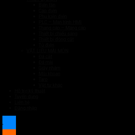
Biến tần
Cáp điện
Phụ kiện điện
PLC – Màn hình HMI
Thang cáp – Máng cáp
Thiết bị chiếu sáng
Thiết bị đóng cắt
Tủ điện
VẬT LIỆU MÀI MÒN
Đá cắt
Đá mài
Giấy nhám
Mũi khoan
Taro
Vật tư khác
Hỗ trợ kỹ thuật
Tuyển dụng
Liên hệ
Đăng nhập
.