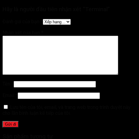
Hãy là người đầu tiên nhận xét “Terminal”
Đánh giá của bạn
*
Nhận xét của bạn
*
Tên
*
Email
*
Lưu tên của tôi, email, và trang web trong trình duyệt này
cho lần bình luận kế tiếp của tôi.
Sản phẩm tương tự