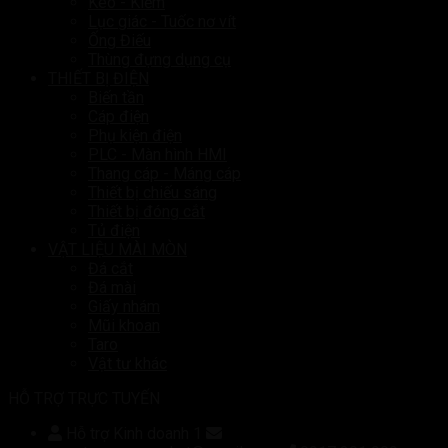
Kéo - Kiềm
Lục giác - Tuốc nơ vít
Ống Điếu
Thùng đựng dụng cụ
THIẾT BỊ ĐIỆN
Biến tần
Cáp điện
Phụ kiện điện
PLC - Màn hình HMI
Thang cáp - Máng cáp
Thiết bị chiếu sáng
Thiết bị đóng cắt
Tủ điện
VẬT LIỆU MÀI MÒN
Đá cắt
Đá mài
Giấy nhám
Mũi khoan
Taro
Vật tư khác
HỖ TRỢ TRỰC TUYẾN
Hỗ trợ Kinh doanh 1