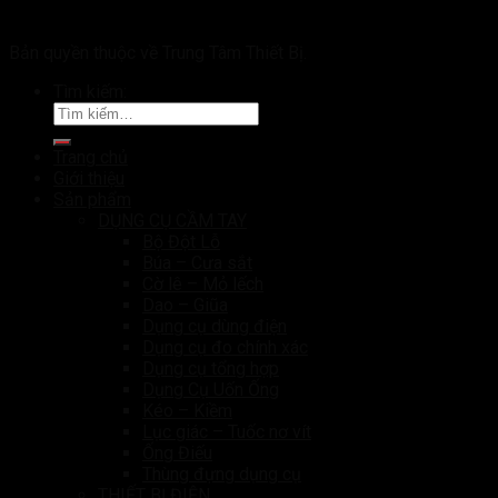
Bản quyền thuộc về Trung Tâm Thiết Bị.
Tìm kiếm:
Trang chủ
Giới thiệu
Sản phẩm
DỤNG CỤ CẦM TAY
Bộ Đột Lỗ
Búa – Cưa sắt
Cờ lê – Mỏ lếch
Dao – Giũa
Dụng cụ dùng điện
Dụng cụ đo chính xác
Dụng cụ tổng hợp
Dụng Cụ Uốn Ống
Kéo – Kiềm
Lục giác – Tuốc nơ vít
Ống Điếu
Thùng đựng dụng cụ
THIẾT BỊ ĐIỆN