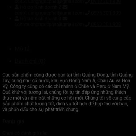
cosotruongngocphat@gmail.com
0917 301 909
Hỗ trợ Kinh doanh 2
cosotruongngocphat@gmail.com
0975 301 909
Hỗ trợ Kinh doanh 3
cosotruongngocphat@gmail.com
0963 301 909
Mô tả
Đánh giá (0)
Các sản phẩm cũng được bán tại tỉnh Quảng Đông, tỉnh Quảng
Tây, cũng như cả nước, khu vực Đông Nam Á, Châu Âu và Hoa
Kỳ. Công ty cũng có các chi nhánh ở Chile và Peru ở Nam Mỹ.
Quá khứ với tương lai, chúng tôi tự tin đáp ứng những thách
thức mới và nắm bắt những cơ hội mới. Chúng tôi sẽ cung cấp
sản phẩm chất lượng tốt, dịch vụ tốt hơn để hợp tác với bạn,
và phấn đấu cho sự phát triển chung.
Đánh giá
Chưa có đánh giá nào.