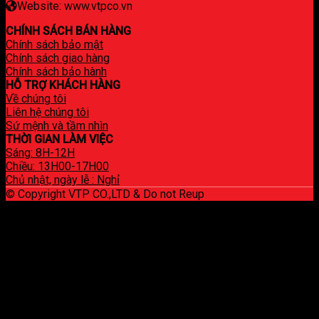
Website: www.vtpco.vn
CHÍNH SÁCH BÁN HÀNG
Chính sách bảo mật
Chính sách giao hàng
Chính sách bảo hành
HỖ TRỢ KHÁCH HÀNG
Về chúng tôi
Liên hệ chúng tôi
Sứ mệnh và tầm nhìn
THỜI GIAN LÀM VIỆC
Sáng: 8H-12H
Chiều: 13H00-17H00
Chủ nhật, ngày lễ : Nghỉ
© Copyright VTP CO.,LTD & Do not Reup