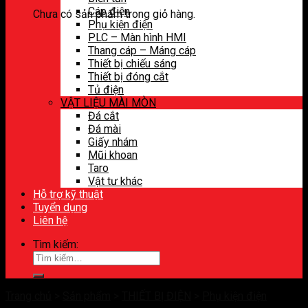
Cáp điện
Chưa có sản phẩm trong giỏ hàng.
Phụ kiện điện
PLC – Màn hình HMI
Thang cáp – Máng cáp
Thiết bị chiếu sáng
Thiết bị đóng cắt
Tủ điện
VẬT LIỆU MÀI MÒN
Đá cắt
Đá mài
Giấy nhám
Mũi khoan
Taro
Vật tư khác
Hỗ trợ kỹ thuật
Tuyển dụng
Liên hệ
Tìm kiếm:
Trang chủ
>
Sản phẩm
>
THIẾT BỊ ĐIỆN
>
Phụ kiện điện