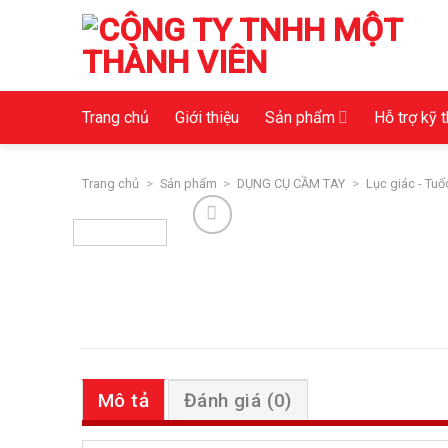
Skip
to
content
Trang chủ
Giới thiệu
Sản phẩm
Hỗ trợ kỹ 
Trang chủ
>
Sản phẩm
>
DỤNG CỤ CẦM TAY
>
Lục giác - Tuốc
Mô tả
Đánh giá (0)