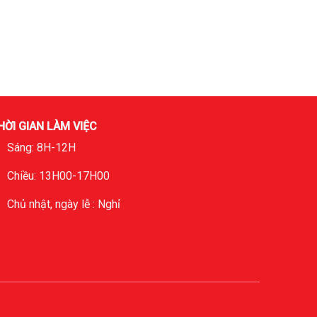
HỜI GIAN LÀM VIỆC
Sáng: 8H-12H
Chiều: 13H00-17H00
Chủ nhật, ngày lễ : Nghỉ