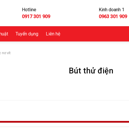
Hotline
Kinh doanh 1
0917 301 909
0963 301 909
thuật
Tuyển dụng
Liên hệ
 nơ vít
Bút thử điện