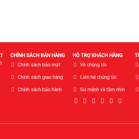
CHÍNH SÁCH BÁN HÀNG
HỖ TRỢ KHÁCH HÀNG
T
T
t
Chính sách bảo mật
Về chúng tôi
Chính sách giao hàng
Liên hệ chúng tôi
Chính sách bảo hành
Sứ mệnh và tầm nhìn