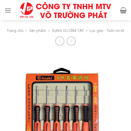
Skip
to
content
Trang chủ
>
Sản phẩm
>
DỤNG CỤ CẦM TAY
>
Lục giác - Tuốc nơ vít