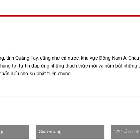
, tỉnh Quảng Tây, cũng như cả nước, khu vực Đông Nam Á, Châu 
chúng tôi tự tin đáp ứng những thách thức mới và nắm bắt những 
 phấn đấu cho sự phát triển chung.
gi
Giũa vuông
1/2″ Cần siết