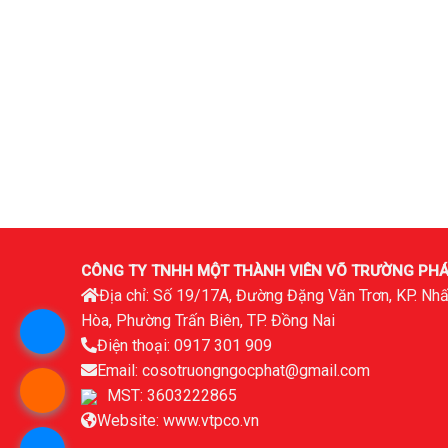
CÔNG TY TNHH MỘT THÀNH VIÊN VÕ TRƯỜNG PHÁ
Địa chỉ: Số 19/17A, Đường Đặng Văn Trơn, KP. Nhấ
Hòa, Phường Trấn Biên, TP. Đồng Nai
Điện thoại: 0917 301 909
Email: cosotruongngocphat@gmail.com
MST: 3603222865
Website: www.vtpco.vn