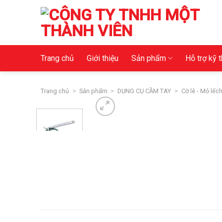
Skip
to
content
Trang chủ
Giới thiệu
Sản phẩm
Hỗ trợ kỹ 
Trang chủ
>
Sản phẩm
>
DỤNG CỤ CẦM TAY
>
Cờ lê - Mỏ lếc