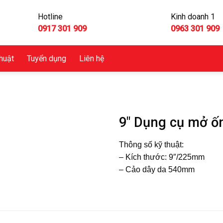
Hotline
Kinh doanh 1
0917 301 909
0963 301 909
thuật
Tuyển dụng
Liên hệ
h
9″ Dụng cụ mở ố
Thông số kỹ thuật:
– Kích thước: 9″/225mm
– Cảo dây da 540mm