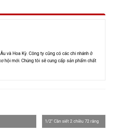
Âu và Hoa Kỳ. Công ty cũng có các chi nhánh ở
cơ hội mới. Chúng tôi sẽ cung cấp sản phẩm chất
1/2″ Cần siết 2 chiều 72 răng