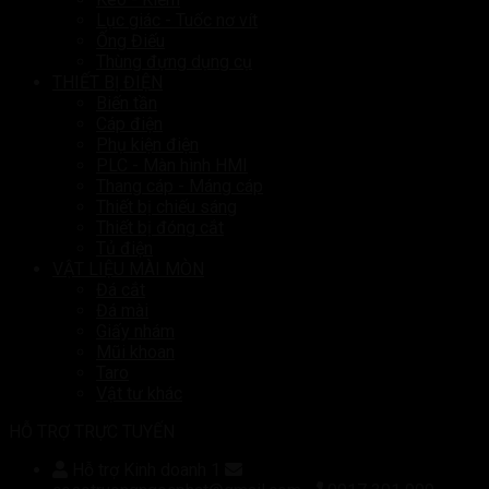
Lục giác - Tuốc nơ vít
Ống Điếu
Thùng đựng dụng cụ
THIẾT BỊ ĐIỆN
Biến tần
Cáp điện
Phụ kiện điện
PLC - Màn hình HMI
Thang cáp - Máng cáp
Thiết bị chiếu sáng
Thiết bị đóng cắt
Tủ điện
VẬT LIỆU MÀI MÒN
Đá cắt
Đá mài
Giấy nhám
Mũi khoan
Taro
Vật tư khác
HỖ TRỢ TRỰC TUYẾN
Hỗ trợ Kinh doanh 1