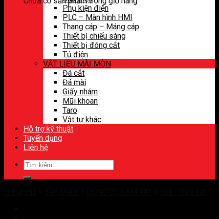
Chưa có sản phẩm trong giỏ hàng.
Phụ kiện điện
PLC – Màn hình HMI
Thang cáp – Máng cáp
Thiết bị chiếu sáng
Thiết bị đóng cắt
Tủ điện
VẬT LIỆU MÀI MÒN
Đá cắt
Đá mài
Giấy nhám
Mũi khoan
Taro
Vật tư khác
Hỗ trợ kỹ thuật
Tuyển dụng
Liên hệ
Tìm
kiếm:
Trang chủ
>
Sản phẩm
>
DỤNG CỤ CẦM TAY
>
Búa - Cưa sắt