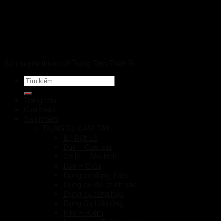
Bản quyền thuộc về Trung Tâm Thiết Bị.
Tìm
kiếm:
Trang chủ
Giới thiệu
Sản phẩm
DỤNG CỤ CẦM TAY
Bộ Đột Lỗ
Búa – Cưa sắt
Cờ lê – Mỏ lếch
Dao – Giũa
Dụng cụ dùng điện
Dụng cụ đo chính xác
Dụng cụ tổng hợp
Dụng Cụ Uốn Ống
Kéo – Kiềm