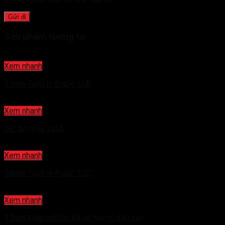
Sản phẩm tương tự
Xem nhanh
11mm Tuýp lẻ 6 góc 1/4″
Xem nhanh
10″ Bộ giũa sắt 5
Xem nhanh
16mm Tuýp lẻ 6 góc 1/2″
Xem nhanh
17mm Điếu mở tắc kê xe hơi có đầu nạy