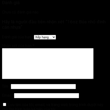
Đánh giá
Chưa có đánh giá nào.
Hãy là người đầu tiên nhận xét “16oz Búa nhổ đinh
cán nhựa”
Đánh giá của bạn
*
Nhận xét của bạn
*
Tên
*
Email
*
Lưu tên của tôi, email, và trang web trong trình duyệt này
cho lần bình luận kế tiếp của tôi.