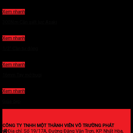
Xem nhanh
300N.m Cần siết lực Asaki
Xem nhanh
1/2″ Cần tự động
Xem nhanh
16mm Tay mở bugi
Xem nhanh
Giũa dẹp
CÔNG TY TNHH MỘT THÀNH VIÊN VÕ TRƯỜNG PHÁT
Địa chỉ: Số 19/17A, Đường Đặng Văn Trơn, KP. Nhất Hòa,