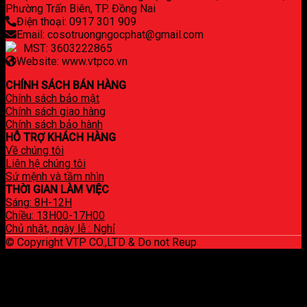
Phường Trấn Biên, TP. Đồng Nai
Điện thoại: 0917 301 909
Email: cosotruongngocphat@gmail.com
MST: 3603222865
Website: www.vtpco.vn
CHÍNH SÁCH BÁN HÀNG
Chính sách bảo mật
Chính sách giao hàng
Chính sách bảo hành
HỖ TRỢ KHÁCH HÀNG
Về chúng tôi
Liên hệ chúng tôi
Sứ mệnh và tầm nhìn
THỜI GIAN LÀM VIỆC
Sáng: 8H-12H
Chiều: 13H00-17H00
Chủ nhật, ngày lễ : Nghỉ
© Copyright VTP CO.,LTD & Do not Reup