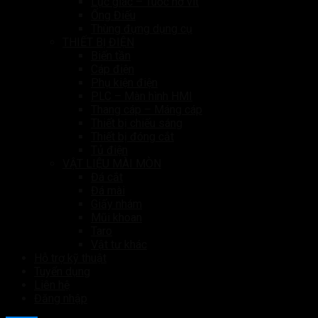
Lục giác – Tuốc nơ vít
Ống Điếu
Thùng đựng dụng cụ
THIẾT BỊ ĐIỆN
Biến tần
Cáp điện
Phụ kiện điện
PLC – Màn hình HMI
Thang cáp – Máng cáp
Thiết bị chiếu sáng
Thiết bị đóng cắt
Tủ điện
VẬT LIỆU MÀI MÒN
Đá cắt
Đá mài
Giấy nhám
Mũi khoan
Taro
Vật tư khác
Hỗ trợ kỹ thuật
Tuyển dụng
Liên hệ
Đăng nhập