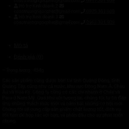
cosotruongngocphat@gmail.com
0917 301 909
Hỗ trợ Kinh doanh 2
cosotruongngocphat@gmail.com
0975 301 909
Hỗ trợ Kinh doanh 3
cosotruongngocphat@gmail.com
0963 301 909
Mô tả
Đánh giá (0)
– Trọng lượng : 454g
Các sản phẩm cũng được bán tại tỉnh Quảng Đông, tỉnh
Quảng Tây, cũng như cả nước, khu vực Đông Nam Á, Châu
Âu và Hoa Kỳ. Công ty cũng có các chi nhánh ở Chile và
Peru ở Nam Mỹ. Quá khứ với tương lai, chúng tôi tự tin đáp
ứng những thách thức mới và nắm bắt những cơ hội mới.
Chúng tôi sẽ cung cấp sản phẩm chất lượng tốt, dịch vụ
tốt hơn để hợp tác với bạn, và phấn đấu cho sự phát triển
chung.