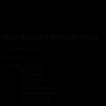
16oz Búa nhổ đinh cán nhựa
– Trọng lượng : 454g
SẢN PHẨM
DỤNG CỤ CẦM TAY
Bộ Đột Lỗ
Búa - Cưa sắt
Cờ lê - Mỏ lếch
Dao - Giũa
Dụng cụ dùng điện
Dụng cụ đo chính xác
Dụng cụ tổng hợp
Dụng Cụ Uốn Ống
Kéo - Kiềm