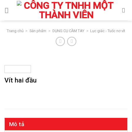
Skip
to
content
Trang chủ
>
Sản phẩm
>
DỤNG CỤ CẦM TAY
>
Lục giác - Tuốc nơ vít
Vít hai đầu
Mô tả