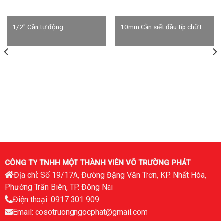
1/2″ Cần tự động
10mm Cần siết đầu típ chữ L
CÔNG TY TNHH MỘT THÀNH VIÊN VÕ TRƯỜNG PHÁT
Địa chỉ: Số 19/17A, Đường Đặng Văn Trơn, KP. Nhất Hòa,
Phường Trấn Biên, TP. Đồng Nai
Điện thoại: 0917 301 909
Email: cosotruongngocphat@gmail.com