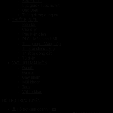
Kéo - Kiềm
Lục giác - Tuốc nơ vít
Ống Điếu
Thùng đựng dụng cụ
THIẾT BỊ ĐIỆN
Biến tần
Cáp điện
Phụ kiện điện
PLC - Màn hình HMI
Thang cáp - Máng cáp
Thiết bị chiếu sáng
Thiết bị đóng cắt
Tủ điện
VẬT LIỆU MÀI MÒN
Đá cắt
Đá mài
Giấy nhám
Mũi khoan
Taro
Vật tư khác
HỖ TRỢ TRỰC TUYẾN
Hỗ trợ Kinh doanh 1