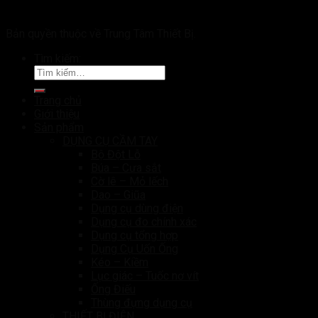
Bản quyền thuộc về Trung Tâm Thiết Bị.
Tìm kiếm:
Trang chủ
Giới thiệu
Sản phẩm
DỤNG CỤ CẦM TAY
Bộ Đột Lỗ
Búa – Cưa sắt
Cờ lê – Mỏ lếch
Dao – Giũa
Dụng cụ dùng điện
Dụng cụ đo chính xác
Dụng cụ tổng hợp
Dụng Cụ Uốn Ống
Kéo – Kiềm
Lục giác – Tuốc nơ vít
Ống Điếu
Thùng đựng dụng cụ
THIẾT BỊ ĐIỆN