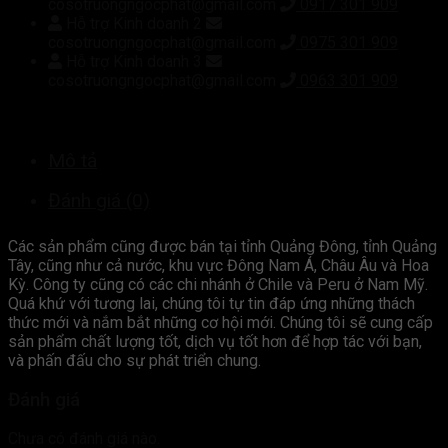
cosotruongngocphat@gmail.com
0917 301 909
Hỗ trợ Kinh doanh 2
cosotruongngocphat@gmail.com
0975 301 909
Hỗ trợ Kinh doanh 3
cosotruongngocphat@gmail.com
0963 301 909
Mô tả
Đánh giá (0)
Các sản phẩm cũng được bán tại tỉnh Quảng Đông, tỉnh Quảng
Tây, cũng như cả nước, khu vực Đông Nam Á, Châu Âu và Hoa
Kỳ. Công ty cũng có các chi nhánh ở Chile và Peru ở Nam Mỹ.
Quá khứ với tương lai, chúng tôi tự tin đáp ứng những thách
thức mới và nắm bắt những cơ hội mới. Chúng tôi sẽ cung cấp
sản phẩm chất lượng tốt, dịch vụ tốt hơn để hợp tác với bạn,
và phấn đấu cho sự phát triển chung.
Đánh giá
Chưa có đánh giá nào.