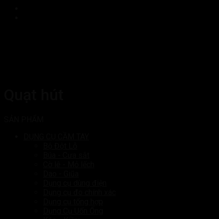
Quạt hút
SẢN PHẨM
DỤNG CỤ CẦM TAY
Bộ Đột Lỗ
Búa - Cưa sắt
Cờ lê - Mỏ lếch
Dao - Giũa
Dụng cụ dùng điện
Dụng cụ đo chính xác
Dụng cụ tổng hợp
Dụng Cụ Uốn Ống