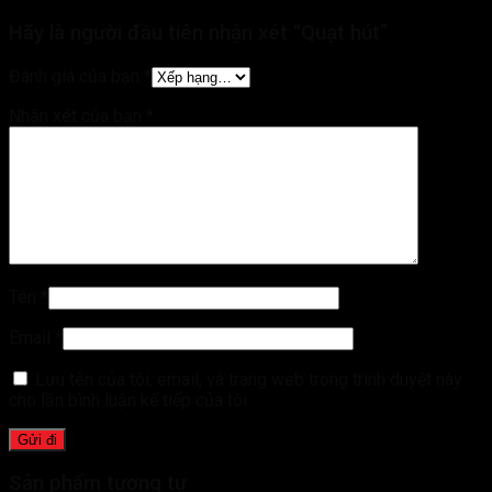
Hãy là người đầu tiên nhận xét “Quạt hút”
Đánh giá của bạn
*
Nhận xét của bạn
*
Tên
*
Email
*
Lưu tên của tôi, email, và trang web trong trình duyệt này
cho lần bình luận kế tiếp của tôi.
Sản phẩm tương tự