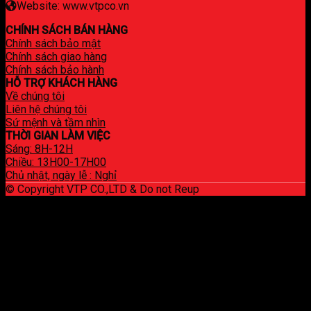
Website: www.vtpco.vn
CHÍNH SÁCH BÁN HÀNG
Chính sách bảo mật
Chính sách giao hàng
Chính sách bảo hành
HỖ TRỢ KHÁCH HÀNG
Về chúng tôi
Liên hệ chúng tôi
Sứ mệnh và tầm nhìn
THỜI GIAN LÀM VIỆC
Sáng: 8H-12H
Chiều: 13H00-17H00
Chủ nhật, ngày lễ : Nghỉ
© Copyright VTP CO.,LTD & Do not Reup