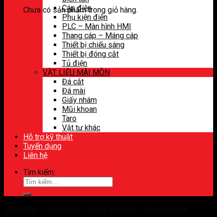
Cáp điện
Chưa có sản phẩm trong giỏ hàng.
Phụ kiện điện
PLC – Màn hình HMI
Thang cáp – Máng cáp
Thiết bị chiếu sáng
Thiết bị đóng cắt
Tủ điện
VẬT LIỆU MÀI MÒN
Đá cắt
Đá mài
Giấy nhám
Mũi khoan
Taro
Vật tư khác
Hỗ trợ kỹ thuật
Tuyển dụng
Liên hệ
Tìm kiếm:
Trang chủ
>
Sản phẩm
>
THIẾT BỊ ĐIỆN
>
Phụ kiện điện