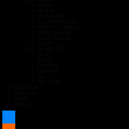
Biến tần
Cáp điện
Phụ kiện điện
PLC – Màn hình HMI
Thang cáp – Máng cáp
Thiết bị chiếu sáng
Thiết bị đóng cắt
Tủ điện
VẬT LIỆU MÀI MÒN
Đá cắt
Đá mài
Giấy nhám
Mũi khoan
Taro
Vật tư khác
Hỗ trợ kỹ thuật
Tuyển dụng
Liên hệ
Đăng nhập
.