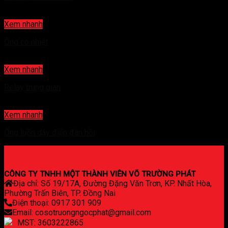
Xem nhanh
Ống co nhiệt
Xem nhanh
Relay trung gian
Xem nhanh
Ống luồn dây điện đàn hồi
CÔNG TY TNHH MỘT THÀNH VIÊN VÕ TRƯỜNG PHÁT
Địa chỉ: Số 19/17A, Đường Đặng Văn Trơn, KP. Nhất Hòa,
Phường Trấn Biên, TP. Đồng Nai
Điện thoại: 0917 301 909
Email: cosotruongngocphat@gmail.com
MST: 3603222865