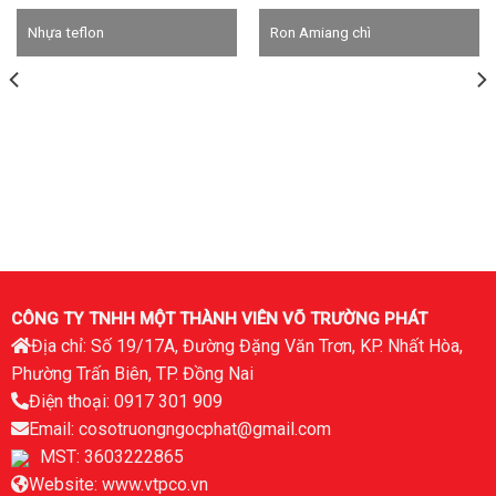
Nhựa teflon
Ron Amiang chì
CÔNG TY TNHH MỘT THÀNH VIÊN VÕ TRƯỜNG PHÁT
Địa chỉ: Số 19/17A, Đường Đặng Văn Trơn, KP. Nhất Hòa,
Phường Trấn Biên, TP. Đồng Nai
Điện thoại: 0917 301 909
Email: cosotruongngocphat@gmail.com
MST: 3603222865
Website: www.vtpco.vn