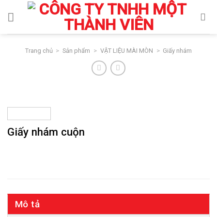
Skip
to
content
Trang chủ
>
Sản phẩm
>
VẬT LIỆU MÀI MÒN
>
Giấy nhám
Giấy nhám cuộn
Mô tả