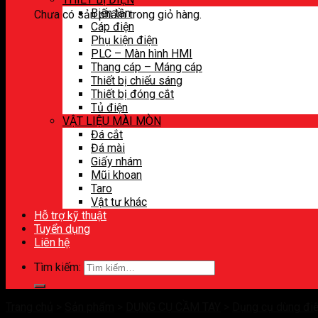
Biến tần
Chưa có sản phẩm trong giỏ hàng.
Cáp điện
Phụ kiện điện
PLC – Màn hình HMI
Thang cáp – Máng cáp
Thiết bị chiếu sáng
Thiết bị đóng cắt
Tủ điện
VẬT LIỆU MÀI MÒN
Đá cắt
Đá mài
Giấy nhám
Mũi khoan
Taro
Vật tư khác
Hỗ trợ kỹ thuật
Tuyển dụng
Liên hệ
Tìm kiếm:
Trang chủ
>
Sản phẩm
>
DỤNG CỤ CẦM TAY
>
Dụng cụ dùng đi