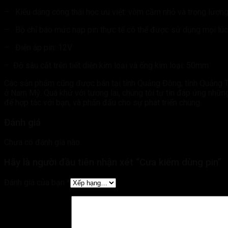
– Kiểu dáng công thái học ưu việt: vòm cầm nhỏ và trọng lượng 
– Bộ chỉ báo mức nạp pin thực tế có thể được sử dụng mọi lúc 
– Điện áp pin: 12V
– Độ sâu cắt trên tiết diện kim loại và ống kim loại: 50mm
Các sản phẩm cũng được bán tại tỉnh Quảng Đông, tỉnh Quảng T
ở Nam Mỹ. Quá khứ với tương lai, chúng tôi tự tin đáp ứng nhữn
để hợp tác với bạn, và phấn đấu cho sự phát triển chung.
Đánh giá
Chưa có đánh giá nào.
Hãy là người đầu tiên nhận xét “Cưa kiếm dùng pin”
Đánh giá của bạn
*