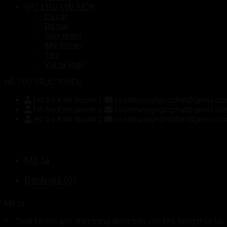
VẬT LIỆU MÀI MÒN
Đá cắt
Đá mài
Giấy nhám
Mũi khoan
Taro
Vật tư khác
HỖ TRỢ TRỰC TUYẾN
Hỗ trợ Kinh doanh 1
cosotruongngocphat@gmail.c
Hỗ trợ Kinh doanh 2
cosotruongngocphat@gmail.c
Hỗ trợ Kinh doanh 3
cosotruongngocphat@gmail.co
Mô tả
Đánh giá (0)
Mô tả
– Thiết kế nhỏ gọn nhất trong dòng máy cho khả năng thao tác 