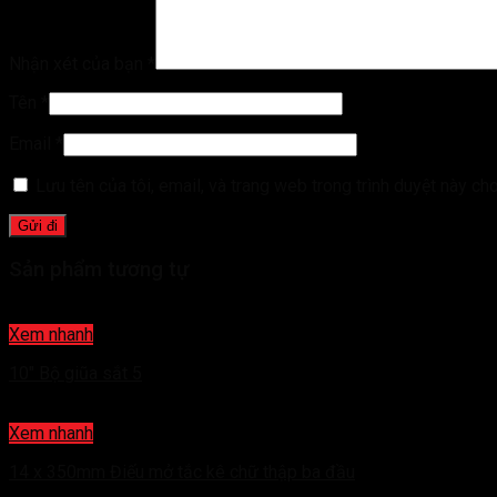
Nhận xét của bạn
*
Tên
*
Email
*
Lưu tên của tôi, email, và trang web trong trình duyệt này cho 
Sản phẩm tương tự
Xem nhanh
10″ Bộ giũa sắt 5
Xem nhanh
14 x 350mm Điếu mở tắc kê chữ thập ba đầu