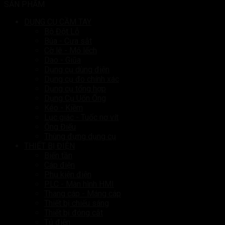
SẢN PHẨM
DỤNG CỤ CẦM TAY
Bộ Đột Lỗ
Búa - Cưa sắt
Cờ lê - Mỏ lếch
Dao - Giũa
Dụng cụ dùng điện
Dụng cụ đo chính xác
Dụng cụ tổng hợp
Dụng Cụ Uốn Ống
Kéo - Kiềm
Lục giác - Tuốc nơ vít
Ống Điếu
Thùng đựng dụng cụ
THIẾT BỊ ĐIỆN
Biến tần
Cáp điện
Phụ kiện điện
PLC - Màn hình HMI
Thang cáp - Máng cáp
Thiết bị chiếu sáng
Thiết bị đóng cắt
Tủ điện