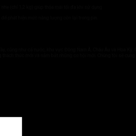
nhẹ (chỉ 1,2 kg) giúp thỏa mái tối đa khi sử dụng
để phát hiện mức năng lượng còn lại trong pin.
ây, cũng như cả nước, khu vực Đông Nam Á, Châu Âu và Hoa Kỳ. C
g thách thức mới và nắm bắt những cơ hội mới. Chúng tôi sẽ cung 