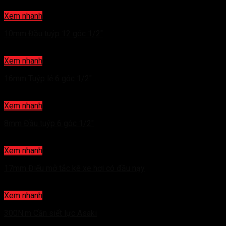
Xem nhanh
10mm Đầu tuýp 12 góc 1/2″
Xem nhanh
16mm Tuýp lẻ 6 góc 1/2″
Xem nhanh
8mm Đầu tuýp 6 góc 1/2″
Xem nhanh
17mm Điếu mở tắc kê xe hơi có đầu nạy
Xem nhanh
300N.m Cần siết lực Asaki