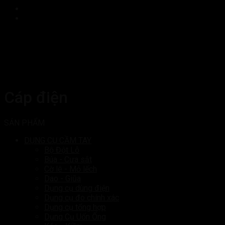
Cáp điện
SẢN PHẨM
DỤNG CỤ CẦM TAY
Bộ Đột Lỗ
Búa - Cưa sắt
Cờ lê - Mỏ lếch
Dao - Giũa
Dụng cụ dùng điện
Dụng cụ đo chính xác
Dụng cụ tổng hợp
Dụng Cụ Uốn Ống