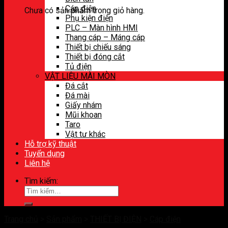
Cáp điện
Chưa có sản phẩm trong giỏ hàng.
Phụ kiện điện
PLC – Màn hình HMI
Thang cáp – Máng cáp
Thiết bị chiếu sáng
Thiết bị đóng cắt
Tủ điện
VẬT LIỆU MÀI MÒN
Đá cắt
Đá mài
Giấy nhám
Mũi khoan
Taro
Vật tư khác
Hỗ trợ kỹ thuật
Tuyển dụng
Liên hệ
Tìm kiếm:
Trang chủ
>
Sản phẩm
>
THIẾT BỊ ĐIỆN
>
Cáp điện