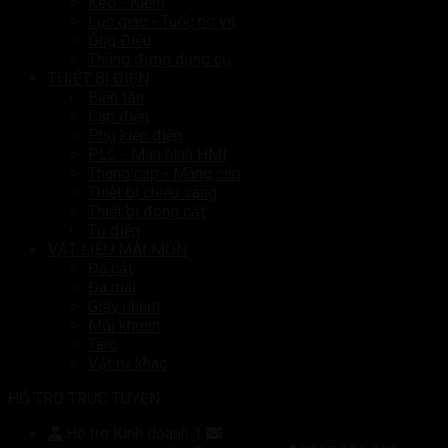
Kéo - Kiềm
Lục giác - Tuốc nơ vít
Ống Điếu
Thùng đựng dụng cụ
THIẾT BỊ ĐIỆN
Biến tần
Cáp điện
Phụ kiện điện
PLC - Màn hình HMI
Thang cáp - Máng cáp
Thiết bị chiếu sáng
Thiết bị đóng cắt
Tủ điện
VẬT LIỆU MÀI MÒN
Đá cắt
Đá mài
Giấy nhám
Mũi khoan
Taro
Vật tư khác
HỖ TRỢ TRỰC TUYẾN
Hỗ trợ Kinh doanh 1