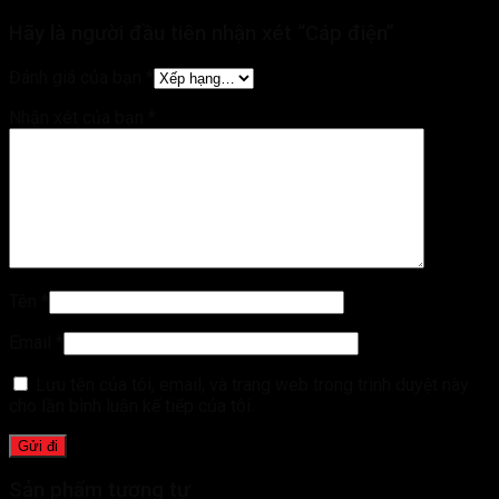
Hãy là người đầu tiên nhận xét “Cáp điện”
Đánh giá của bạn
*
Nhận xét của bạn
*
Tên
*
Email
*
Lưu tên của tôi, email, và trang web trong trình duyệt này
cho lần bình luận kế tiếp của tôi.
Sản phẩm tương tự