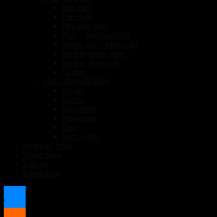
Biến tần
Cáp điện
Phụ kiện điện
PLC – Màn hình HMI
Thang cáp – Máng cáp
Thiết bị chiếu sáng
Thiết bị đóng cắt
Tủ điện
VẬT LIỆU MÀI MÒN
Đá cắt
Đá mài
Giấy nhám
Mũi khoan
Taro
Vật tư khác
Hỗ trợ kỹ thuật
Tuyển dụng
Liên hệ
Đăng nhập
.