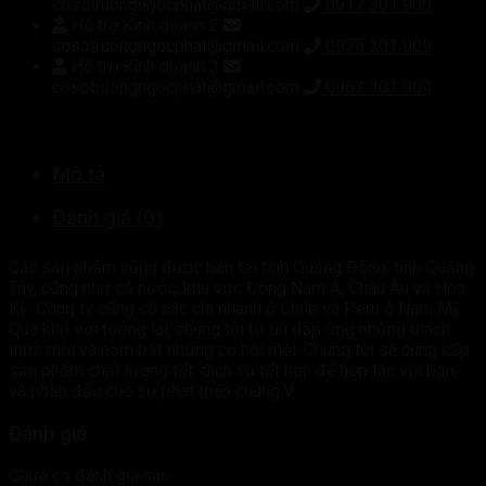
cosotruongngocphat@gmail.com
0917 301 909
Hỗ trợ Kinh doanh 2
cosotruongngocphat@gmail.com
0975 301 909
Hỗ trợ Kinh doanh 3
cosotruongngocphat@gmail.com
0963 301 909
Mô tả
Đánh giá (0)
Các sản phẩm cũng được bán tại tỉnh Quảng Đông, tỉnh Quảng
Tây, cũng như cả nước, khu vực Đông Nam Á, Châu Âu và Hoa
Kỳ. Công ty cũng có các chi nhánh ở Chile và Peru ở Nam Mỹ.
Quá khứ với tương lai, chúng tôi tự tin đáp ứng những thách
thức mới và nắm bắt những cơ hội mới. Chúng tôi sẽ cung cấp
sản phẩm chất lượng tốt, dịch vụ tốt hơn để hợp tác với bạn,
và phấn đấu cho sự phát triển chung.V
Đánh giá
Chưa có đánh giá nào.