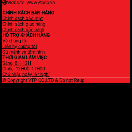
Website: www.vtpco.vn
CHÍNH SÁCH BÁN HÀNG
Chính sách bảo mật
Chính sách giao hàng
Chính sách bảo hành
HỖ TRỢ KHÁCH HÀNG
Về chúng tôi
Liên hệ chúng tôi
Sứ mệnh và tầm nhìn
THỜI GIAN LÀM VIỆC
Sáng: 8H-12H
Chiều: 13H00-17H00
Chủ nhật, ngày lễ : Nghỉ
© Copyright VTP CO.,LTD & Do not Reup