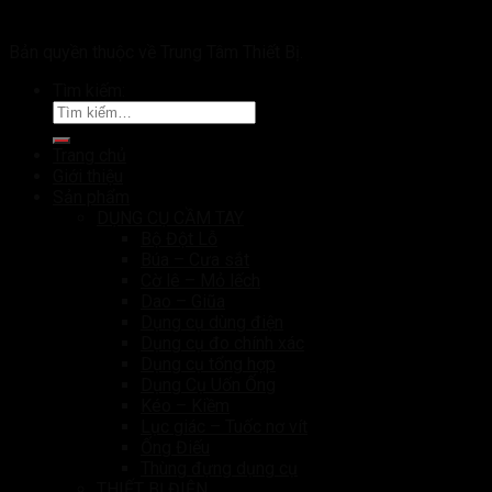
Bản quyền thuộc về Trung Tâm Thiết Bị.
Tìm kiếm:
Trang chủ
Giới thiệu
Sản phẩm
DỤNG CỤ CẦM TAY
Bộ Đột Lỗ
Búa – Cưa sắt
Cờ lê – Mỏ lếch
Dao – Giũa
Dụng cụ dùng điện
Dụng cụ đo chính xác
Dụng cụ tổng hợp
Dụng Cụ Uốn Ống
Kéo – Kiềm
Lục giác – Tuốc nơ vít
Ống Điếu
Thùng đựng dụng cụ
THIẾT BỊ ĐIỆN