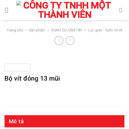
Skip
to
content
Trang chủ
>
Sản phẩm
>
DỤNG CỤ CẦM TAY
>
Lục giác - Tuốc nơ vít
Bộ vít đóng 13 mũi
Mô tả