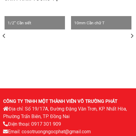
1/2″ Cần siết
10mm Cần chữ T
CÔNG TY TNHH MỘT THÀNH VIÊN VÕ TRƯỜNG PHÁT
Địa chỉ: Số 19/17A, Đường Đặng Văn Trơn, KP. Nhất Hòa,
Phường Trấn Biên, TP. Đồng Nai
Điện thoại: 0917 301 909
Email: cosotruongngocphat@gmail.com