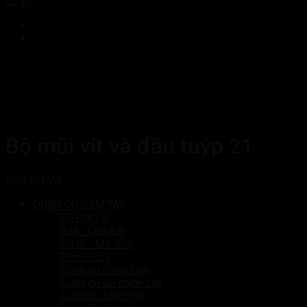
nơ vít
Bộ mũi vít và đầu tuýp 21
SẢN PHẨM
DỤNG CỤ CẦM TAY
Bộ Đột Lỗ
Búa - Cưa sắt
Cờ lê - Mỏ lếch
Dao - Giũa
Dụng cụ dùng điện
Dụng cụ đo chính xác
Dụng cụ tổng hợp