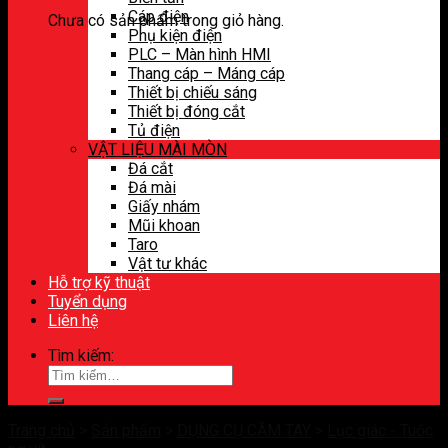
Cáp điện
Chưa có sản phẩm trong giỏ hàng.
Phụ kiện điện
PLC – Màn hình HMI
Thang cáp – Máng cáp
Thiết bị chiếu sáng
Thiết bị đóng cắt
Tủ điện
VẬT LIỆU MÀI MÒN
Đá cắt
Đá mài
Giấy nhám
Mũi khoan
Taro
Vật tư khác
Hỗ trợ kỹ thuật
Tuyển dụng
Liên hệ
Tìm kiếm:
Trang chủ
>
Sản phẩm
>
DỤNG CỤ CẦM TAY
>
Lục giác - Tuốc