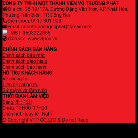
CÔNG TY TNHH MỘT THÀNH VIÊN VÕ TRƯỜNG PHÁT
Địa chỉ: Số 19/17A, Đường Đặng Văn Trơn, KP. Nhất Hòa,
Phường Trấn Biên, TP. Đồng Nai
Điện thoại: 0917 301 909
Email: cosotruongngocphat@gmail.com
MST: 3603222865
Website: www.vtpco.vn
CHÍNH SÁCH BÁN HÀNG
Chính sách bảo mật
Chính sách giao hàng
Chính sách bảo hành
HỖ TRỢ KHÁCH HÀNG
Về chúng tôi
Liên hệ chúng tôi
Sứ mệnh và tầm nhìn
THỜI GIAN LÀM VIỆC
Sáng: 8H-12H
Chiều: 13H00-17H00
Chủ nhật, ngày lễ : Nghỉ
© Copyright VTP CO.,LTD & Do not Reup