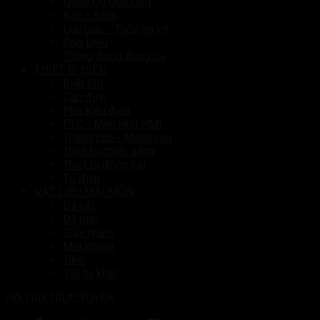
Dụng Cụ Uốn Ống
Kéo - Kiềm
Lục giác - Tuốc nơ vít
Ống Điếu
Thùng đựng dụng cụ
THIẾT BỊ ĐIỆN
Biến tần
Cáp điện
Phụ kiện điện
PLC - Màn hình HMI
Thang cáp - Máng cáp
Thiết bị chiếu sáng
Thiết bị đóng cắt
Tủ điện
VẬT LIỆU MÀI MÒN
Đá cắt
Đá mài
Giấy nhám
Mũi khoan
Taro
Vật tư khác
HỖ TRỢ TRỰC TUYẾN