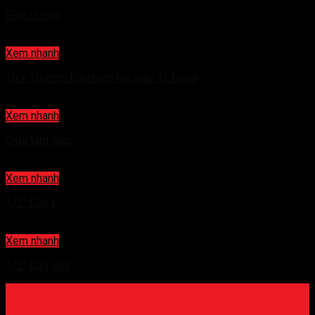
Giũa vuông
Xem nhanh
10 x 100mm Đầu tuýp lục giác 12 bông
Xem nhanh
Giũa tam giác
Xem nhanh
1/2″ Cần L
Xem nhanh
1/2″ Cần siết