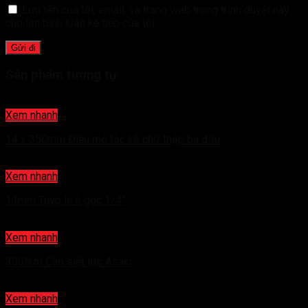
Lưu tên của tôi, email, và trang web trong trình duyệt này
cho lần bình luận kế tiếp của tôi.
Sản phẩm tương tự
Xem nhanh
14 x 350mm Điếu mở tắc kê chữ thập ba đầu
Xem nhanh
11mm Tuýp lẻ 6 góc 1/4″
Xem nhanh
300N.m Cần siết lực Asaki
Xem nhanh