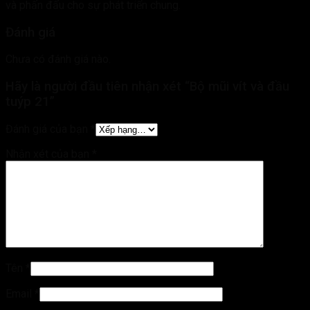
và phấn đấu cho sự phát triển chung.
Đánh giá
Chưa có đánh giá nào.
Hãy là người đầu tiên nhận xét “Bộ mũi vít và đầu
tuýp 21”
Đánh giá của bạn
*
Nhận xét của bạn
*
Tên
*
Email
*