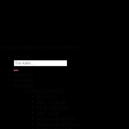
Bản quyền thuộc về Trung Tâm Thiết Bị.
Tìm kiếm:
Trang chủ
Giới thiệu
Sản phẩm
DỤNG CỤ CẦM TAY
Bộ Đột Lỗ
Búa – Cưa sắt
Cờ lê – Mỏ lếch
Dao – Giũa
Dụng cụ dùng điện
Dụng cụ đo chính xác