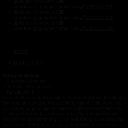
Hỗ trợ Kinh doanh 1
cosotruongngocphat@gmail.com
0917 301 909
Hỗ trợ Kinh doanh 2
cosotruongngocphat@gmail.com
0975 301 909
Hỗ trợ Kinh doanh 3
cosotruongngocphat@gmail.com
0963 301 909
Mô tả
Đánh giá (0)
Thông số kỹ thuật
– Quy cách: 21 chi tiết
– Chất liệu: Thép hợp kim
– Tay vặn chữ T
Các sản phẩm cũng được bán tại tỉnh Quảng Đông, tỉnh Quảng
Tây, cũng như cả nước, khu vực Đông Nam Á, Châu Âu và Hoa
Kỳ. Công ty cũng có các chi nhánh ở Chile và Peru ở Nam Mỹ.
Quá khứ với tương lai, chúng tôi tự tin đáp ứng những thách
thức mới và nắm bắt những cơ hội mới. Chúng tôi sẽ cung cấp
sản phẩm chất lượng tốt, dịch vụ tốt hơn để hợp tác với bạn,