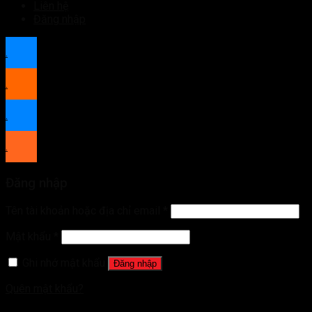
Liên hệ
Đăng nhập
.
.
.
.
Đăng nhập
Tên tài khoản hoặc địa chỉ email
*
Mật khẩu
*
Ghi nhớ mật khẩu
Đăng nhập
Quên mật khẩu?