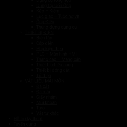
Dụng cụ tổng hợp
Dụng Cụ Uốn Ống
Kéo – Kiềm
Lục giác – Tuốc nơ vít
Ống Điếu
Thùng đựng dụng cụ
THIẾT BỊ ĐIỆN
Biến tần
Cáp điện
Phụ kiện điện
PLC – Màn hình HMI
Thang cáp – Máng cáp
Thiết bị chiếu sáng
Thiết bị đóng cắt
Tủ điện
VẬT LIỆU MÀI MÒN
Đá cắt
Đá mài
Giấy nhám
Mũi khoan
Taro
Vật tư khác
Hỗ trợ kỹ thuật
Tuyển dụng