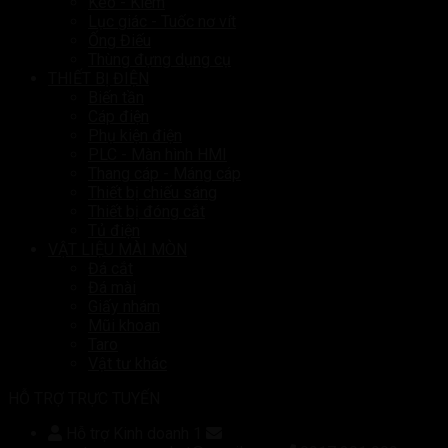
Kéo - Kiềm
Lục giác - Tuốc nơ vít
Ống Điếu
Thùng đựng dụng cụ
THIẾT BỊ ĐIỆN
Biến tần
Cáp điện
Phụ kiện điện
PLC - Màn hình HMI
Thang cáp - Máng cáp
Thiết bị chiếu sáng
Thiết bị đóng cắt
Tủ điện
VẬT LIỆU MÀI MÒN
Đá cắt
Đá mài
Giấy nhám
Mũi khoan
Taro
Vật tư khác
HỖ TRỢ TRỰC TUYẾN
Hỗ trợ Kinh doanh 1