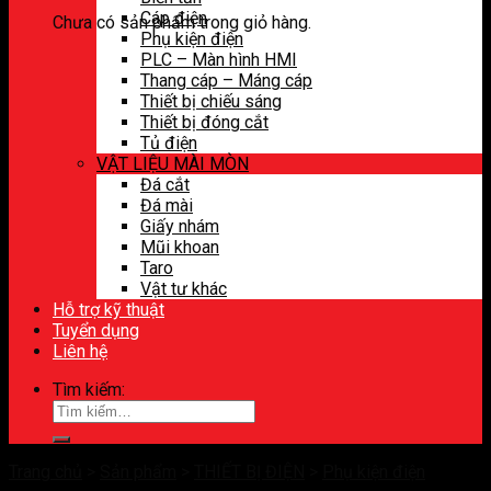
Cáp điện
Chưa có sản phẩm trong giỏ hàng.
Phụ kiện điện
PLC – Màn hình HMI
Thang cáp – Máng cáp
Thiết bị chiếu sáng
Thiết bị đóng cắt
Tủ điện
VẬT LIỆU MÀI MÒN
Đá cắt
Đá mài
Giấy nhám
Mũi khoan
Taro
Vật tư khác
Hỗ trợ kỹ thuật
Tuyển dụng
Liên hệ
Tìm kiếm:
Trang chủ
>
Sản phẩm
>
THIẾT BỊ ĐIỆN
>
Phụ kiện điện