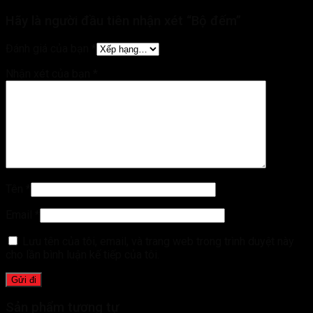
Hãy là người đầu tiên nhận xét “Bộ đếm”
Đánh giá của bạn
*
Nhận xét của bạn
*
Tên
*
Email
*
Lưu tên của tôi, email, và trang web trong trình duyệt này
cho lần bình luận kế tiếp của tôi.
Sản phẩm tương tự