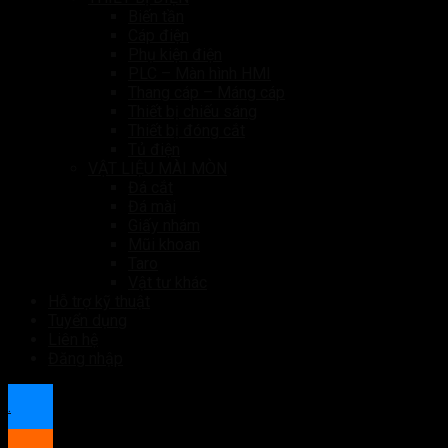
Biến tần
Cáp điện
Phụ kiện điện
PLC – Màn hình HMI
Thang cáp – Máng cáp
Thiết bị chiếu sáng
Thiết bị đóng cắt
Tủ điện
VẬT LIỆU MÀI MÒN
Đá cắt
Đá mài
Giấy nhám
Mũi khoan
Taro
Vật tư khác
Hỗ trợ kỹ thuật
Tuyển dụng
Liên hệ
Đăng nhập
.