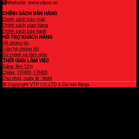
Website: www.vtpco.vn
CHÍNH SÁCH BÁN HÀNG
Chính sách bảo mật
Chính sách giao hàng
Chính sách bảo hành
HỖ TRỢ KHÁCH HÀNG
Về chúng tôi
Liên hệ chúng tôi
Sứ mệnh và tầm nhìn
THỜI GIAN LÀM VIỆC
Sáng: 8H-12H
Chiều: 13H00-17H00
Chủ nhật, ngày lễ : Nghỉ
© Copyright VTP CO.,LTD & Do not Reup