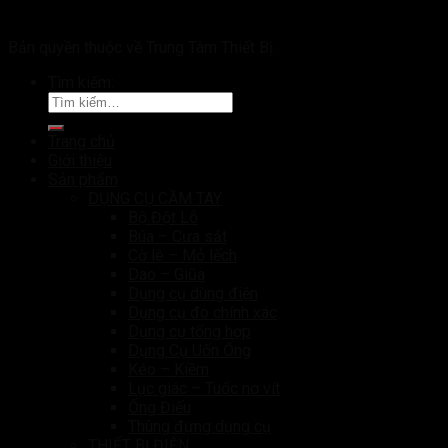
Bản quyền thuộc về Trung Tâm Thiết Bị.
Tìm kiếm:
Trang chủ
Giới thiệu
Sản phẩm
DỤNG CỤ CẦM TAY
Bộ Đột Lỗ
Búa – Cưa sắt
Cờ lê – Mỏ lếch
Dao – Giũa
Dụng cụ dùng điện
Dụng cụ đo chính xác
Dụng cụ tổng hợp
Dụng Cụ Uốn Ống
Kéo – Kiềm
Lục giác – Tuốc nơ vít
Ống Điếu
Thùng đựng dụng cụ
THIẾT BỊ ĐIỆN