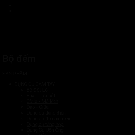
Bộ đếm
SẢN PHẨM
DỤNG CỤ CẦM TAY
Bộ Đột Lỗ
Búa - Cưa sắt
Cờ lê - Mỏ lếch
Dao - Giũa
Dụng cụ dùng điện
Dụng cụ đo chính xác
Dụng cụ tổng hợp
Dụng Cụ Uốn Ống