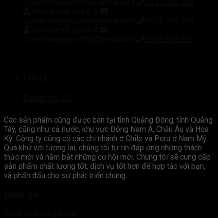
cosotruongngocphat@gmail.com
0917 301 909
Hỗ trợ Kinh doanh 2
cosotruongngocphat@gmail.com
0975 301 909
Hỗ trợ Kinh doanh 3
cosotruongngocphat@gmail.com
0963 301 909
Mô tả
Đánh giá (0)
Các sản phẩm cũng được bán tại tỉnh Quảng Đông, tỉnh Quảng
Tây, cũng như cả nước, khu vực Đông Nam Á, Châu Âu và Hoa
Kỳ. Công ty cũng có các chi nhánh ở Chile và Peru ở Nam Mỹ.
Quá khứ với tương lai, chúng tôi tự tin đáp ứng những thách
thức mới và nắm bắt những cơ hội mới. Chúng tôi sẽ cung cấp
sản phẩm chất lượng tốt, dịch vụ tốt hơn để hợp tác với bạn,
và phấn đấu cho sự phát triển chung.
Đánh giá
Chưa có đánh giá nào.