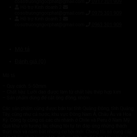
cosotruongngocphat@gmail.com
0917 301 909
Hỗ trợ Kinh doanh 2
cosotruongngocphat@gmail.com
0975 301 909
Hỗ trợ Kinh doanh 3
cosotruongngocphat@gmail.com
0963 301 909
Mô tả
Đánh giá (0)
Mô tả
– Quy cách: 5-50mm
– Chất liệu: Lưỡi dao được làm từ chất liệu thép hợp kim
– Sản phẩm dùng để cắt ống đồng, nhôm
Các sản phẩm cũng được bán tại tỉnh Quảng Đông, tỉnh Quảng
Tây, cũng như cả nước, khu vực Đông Nam Á, Châu Âu và Hoa
Kỳ. Công ty cũng có các chi nhánh ở Chile và Peru ở Nam Mỹ.
Quá khứ với tương lai, chúng tôi tự tin đáp ứng những thách
thức mới và nắm bắt những cơ hội mới. Chúng tôi sẽ cung cấp