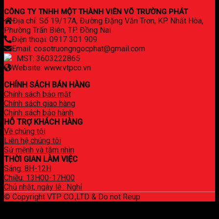
CÔNG TY TNHH MỘT THÀNH VIÊN VÕ TRƯỜNG PHÁT
Địa chỉ: Số 19/17A, Đường Đặng Văn Trơn, KP. Nhất Hòa,
Phường Trấn Biên, TP. Đồng Nai
Điện thoại: 0917 301 909
Email: cosotruongngocphat@gmail.com
MST: 3603222865
Website: www.vtpco.vn
CHÍNH SÁCH BÁN HÀNG
Chính sách bảo mật
Chính sách giao hàng
Chính sách bảo hành
HỖ TRỢ KHÁCH HÀNG
Về chúng tôi
Liên hệ chúng tôi
Sứ mệnh và tầm nhìn
THỜI GIAN LÀM VIỆC
Sáng: 8H-12H
Chiều: 13H00-17H00
Chủ nhật, ngày lễ : Nghỉ
© Copyright VTP CO.,LTD & Do not Reup