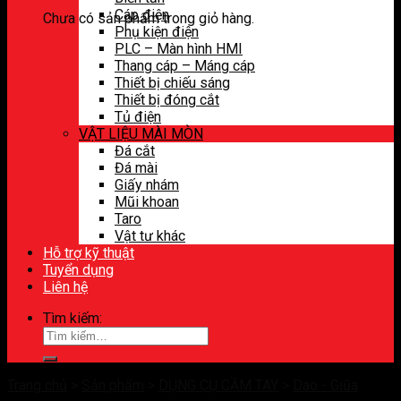
Cáp điện
Chưa có sản phẩm trong giỏ hàng.
Phụ kiện điện
PLC – Màn hình HMI
Thang cáp – Máng cáp
Thiết bị chiếu sáng
Thiết bị đóng cắt
Tủ điện
VẬT LIỆU MÀI MÒN
Đá cắt
Đá mài
Giấy nhám
Mũi khoan
Taro
Vật tư khác
Hỗ trợ kỹ thuật
Tuyển dụng
Liên hệ
Tìm kiếm:
Trang chủ
>
Sản phẩm
>
DỤNG CỤ CẦM TAY
>
Dao - Giũa