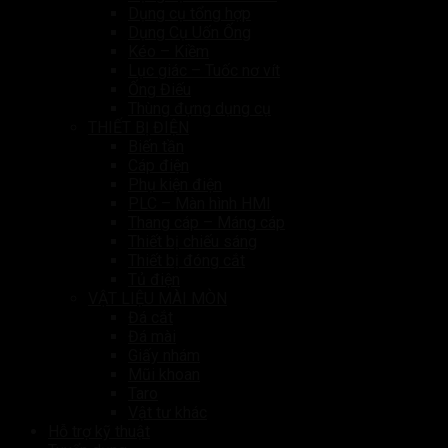
Dụng cụ tổng hợp
Dụng Cụ Uốn Ống
Kéo – Kiềm
Lục giác – Tuốc nơ vít
Ống Điếu
Thùng đựng dụng cụ
THIẾT BỊ ĐIỆN
Biến tần
Cáp điện
Phụ kiện điện
PLC – Màn hình HMI
Thang cáp – Máng cáp
Thiết bị chiếu sáng
Thiết bị đóng cắt
Tủ điện
VẬT LIỆU MÀI MÒN
Đá cắt
Đá mài
Giấy nhám
Mũi khoan
Taro
Vật tư khác
Hỗ trợ kỹ thuật