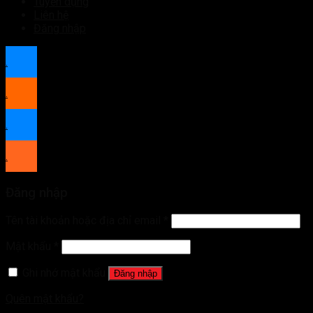
Tuyển dụng
Liên hệ
Đăng nhập
.
.
.
.
Đăng nhập
Tên tài khoản hoặc địa chỉ email
*
Mật khẩu
*
Ghi nhớ mật khẩu
Đăng nhập
Quên mật khẩu?