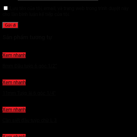
Lưu tên của tôi, email, và trang web trong trình duyệt này
cho lần bình luận kế tiếp của tôi.
Sản phẩm tương tự
Xem nhanh
8mm Đầu tuýp 6 góc 1/2″
Xem nhanh
11mm Tuýp lẻ 6 góc 1/4″
Xem nhanh
Cần siết đầu tuýp chữ L 3
Xem nhanh