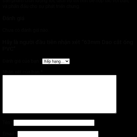
sản phẩm chất lượng tốt, dịch vụ tốt hơn để hợp tác với bạn,
và phấn đấu cho sự phát triển chung.
Đánh giá
Chưa có đánh giá nào.
Hãy là người đầu tiên nhận xét “63mm Dao cắt ống
PVC”
Đánh giá của bạn
*
Nhận xét của bạn
*
Tên
*
Email
*