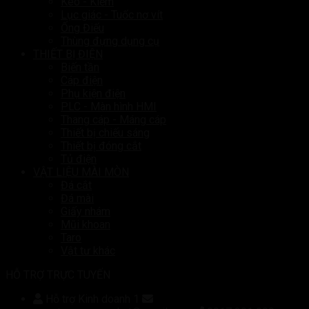
Kéo - Kiềm
Lục giác - Tuốc nơ vít
Ống Điếu
Thùng đựng dụng cụ
THIẾT BỊ ĐIỆN
Biến tần
Cáp điện
Phụ kiện điện
PLC - Màn hình HMI
Thang cáp - Máng cáp
Thiết bị chiếu sáng
Thiết bị đóng cắt
Tủ điện
VẬT LIỆU MÀI MÒN
Đá cắt
Đá mài
Giấy nhám
Mũi khoan
Taro
Vật tư khác
HỖ TRỢ TRỰC TUYẾN
Hỗ trợ Kinh doanh 1