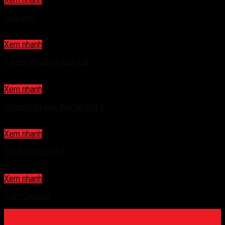
Giũa dẹp
Xem nhanh
17mm Tuýp lẻ 6 góc 1/2″
Xem nhanh
10mm Cần siết đầu típ chữ L
Xem nhanh
10″ Bộ giũa sắt 5
Xem nhanh
1/2″ Cần kéo