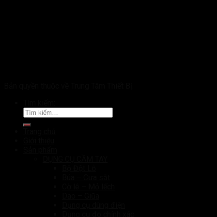
Bản quyền thuộc về Trung Tâm Thiết Bị.
Tìm kiếm:
Trang chủ
Giới thiệu
Sản phẩm
DỤNG CỤ CẦM TAY
Bộ Đột Lỗ
Búa – Cưa sắt
Cờ lê – Mỏ lếch
Dao – Giũa
Dụng cụ dùng điện
Dụng cụ đo chính xác