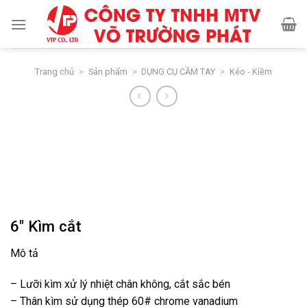
Skip
to
content
Trang chủ
>
Sản phẩm
>
DỤNG CỤ CẦM TAY
>
Kéo - Kiềm
6″ Kìm cắt
Mô tả
– Lưỡi kìm xử lý nhiệt chân không, cắt sắc bén
– Thân kìm sử dụng thép 60# chrome vanadium