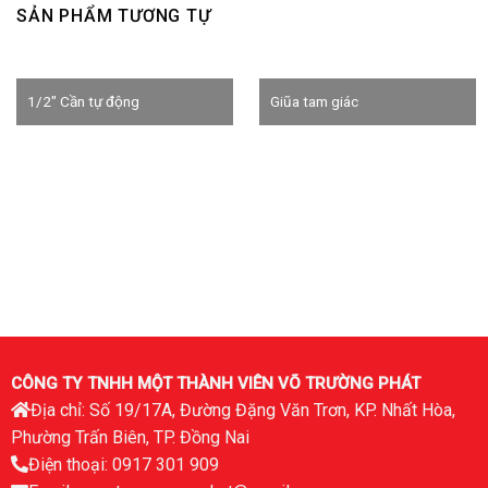
SẢN PHẨM TƯƠNG TỰ
1/2″ Cần tự động
Giũa tam giác
CÔNG TY TNHH MỘT THÀNH VIÊN VÕ TRƯỜNG PHÁT
Địa chỉ: Số 19/17A, Đường Đặng Văn Trơn, KP. Nhất Hòa,
Phường Trấn Biên, TP. Đồng Nai
Điện thoại: 0917 301 909