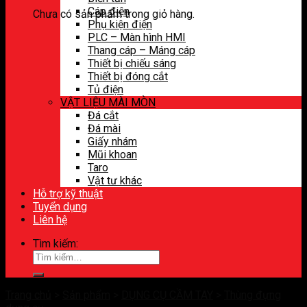
Cáp điện
Chưa có sản phẩm trong giỏ hàng.
Phụ kiện điện
PLC – Màn hình HMI
Thang cáp – Máng cáp
Thiết bị chiếu sáng
Thiết bị đóng cắt
Tủ điện
VẬT LIỆU MÀI MÒN
Đá cắt
Đá mài
Giấy nhám
Mũi khoan
Taro
Vật tư khác
Hỗ trợ kỹ thuật
Tuyển dụng
Liên hệ
Tìm kiếm:
Trang chủ
>
Sản phẩm
>
DỤNG CỤ CẦM TAY
>
Thùng đựng