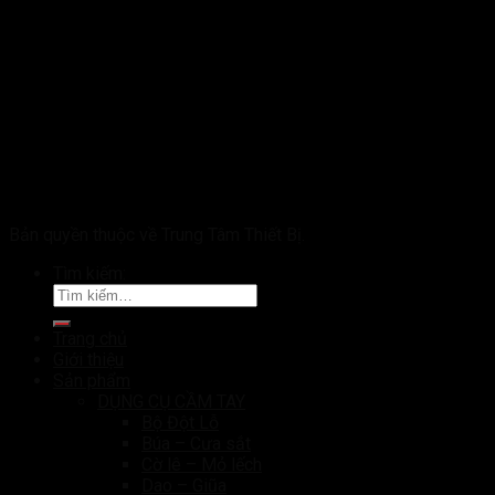
Bản quyền thuộc về Trung Tâm Thiết Bị.
Tìm kiếm:
Trang chủ
Giới thiệu
Sản phẩm
DỤNG CỤ CẦM TAY
Bộ Đột Lỗ
Búa – Cưa sắt
Cờ lê – Mỏ lếch
Dao – Giũa