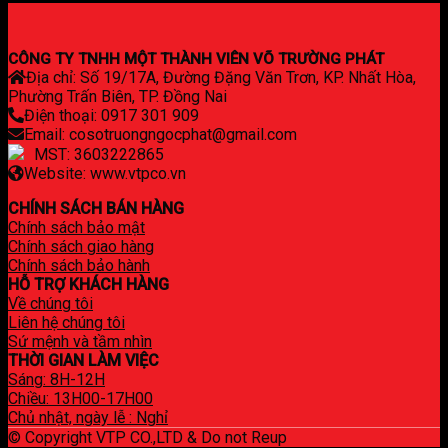
CÔNG TY TNHH MỘT THÀNH VIÊN VÕ TRƯỜNG PHÁT
Địa chỉ: Số 19/17A, Đường Đặng Văn Trơn, KP. Nhất Hòa,
Phường Trấn Biên, TP. Đồng Nai
Điện thoại: 0917 301 909
Email: cosotruongngocphat@gmail.com
MST: 3603222865
Website: www.vtpco.vn
CHÍNH SÁCH BÁN HÀNG
Chính sách bảo mật
Chính sách giao hàng
Chính sách bảo hành
HỖ TRỢ KHÁCH HÀNG
Về chúng tôi
Liên hệ chúng tôi
Sứ mệnh và tầm nhìn
THỜI GIAN LÀM VIỆC
Sáng: 8H-12H
Chiều: 13H00-17H00
Chủ nhật, ngày lễ : Nghỉ
© Copyright VTP CO.,LTD & Do not Reup