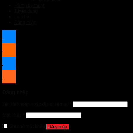
Hỗ trợ kỹ thuật
Tuyển dụng
Liên hệ
Đăng nhập
.
.
.
.
Đăng nhập
Tên tài khoản hoặc địa chỉ email
*
Mật khẩu
*
Ghi nhớ mật khẩu
Đăng nhập