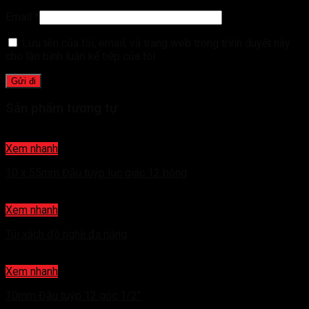
Email
*
Lưu tên của tôi, email, và trang web trong trình duyệt này
cho lần bình luận kế tiếp của tôi.
Sản phẩm tương tự
Xem nhanh
10 x 55mm Đầu tuýp lục giác 12 bông
Xem nhanh
Túi xách đồ nghề đa năng
Xem nhanh
10mm Đầu tuýp 12 góc 1/2″