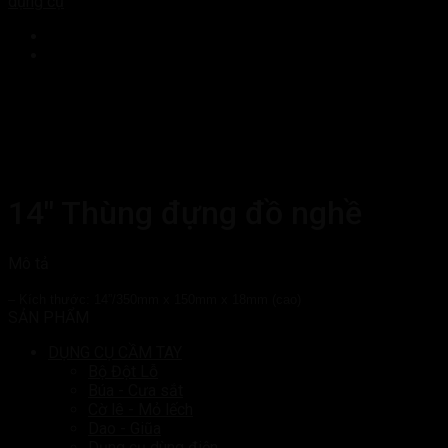
dụng cụ
14″ Thùng đựng đồ nghề
Mô tả
– Kích thước: 14”/350mm x 150mm x 18mm (cao)
SẢN PHẨM
DỤNG CỤ CẦM TAY
Bộ Đột Lỗ
Búa - Cưa sắt
Cờ lê - Mỏ lếch
Dao - Giũa
Dụng cụ dùng điện