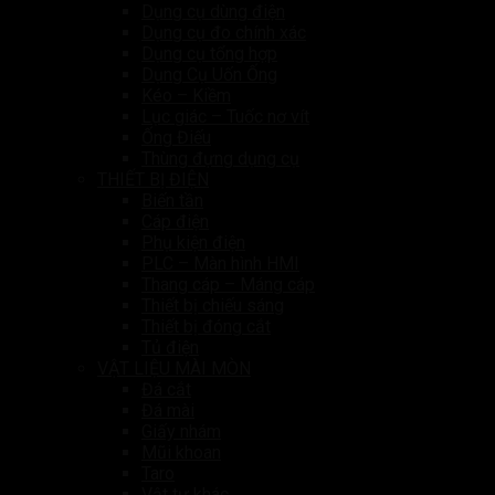
Dụng cụ dùng điện
Dụng cụ đo chính xác
Dụng cụ tổng hợp
Dụng Cụ Uốn Ống
Kéo – Kiềm
Lục giác – Tuốc nơ vít
Ống Điếu
Thùng đựng dụng cụ
THIẾT BỊ ĐIỆN
Biến tần
Cáp điện
Phụ kiện điện
PLC – Màn hình HMI
Thang cáp – Máng cáp
Thiết bị chiếu sáng
Thiết bị đóng cắt
Tủ điện
VẬT LIỆU MÀI MÒN
Đá cắt
Đá mài
Giấy nhám
Mũi khoan
Taro
Vật tư khác