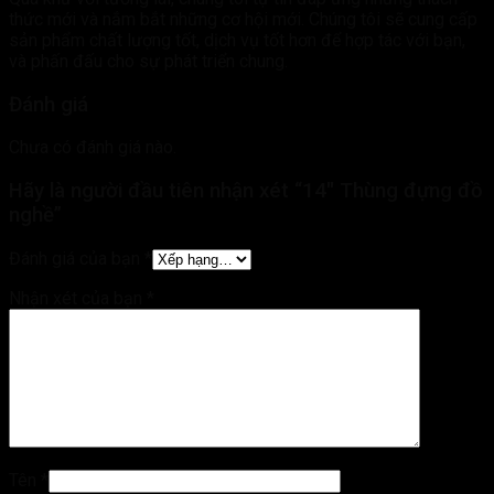
thức mới và nắm bắt những cơ hội mới. Chúng tôi sẽ cung cấp
sản phẩm chất lượng tốt, dịch vụ tốt hơn để hợp tác với bạn,
và phấn đấu cho sự phát triển chung.
Đánh giá
Chưa có đánh giá nào.
Hãy là người đầu tiên nhận xét “14″ Thùng đựng đồ
nghề”
Đánh giá của bạn
*
Nhận xét của bạn
*
Tên
*