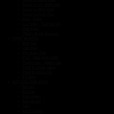
Dụng cụ đo chính xác
Dụng cụ tổng hợp
Dụng Cụ Uốn Ống
Kéo - Kiềm
Lục giác - Tuốc nơ vít
Ống Điếu
Thùng đựng dụng cụ
THIẾT BỊ ĐIỆN
Biến tần
Cáp điện
Phụ kiện điện
PLC - Màn hình HMI
Thang cáp - Máng cáp
Thiết bị chiếu sáng
Thiết bị đóng cắt
Tủ điện
VẬT LIỆU MÀI MÒN
Đá cắt
Đá mài
Giấy nhám
Mũi khoan
Taro
Vật tư khác