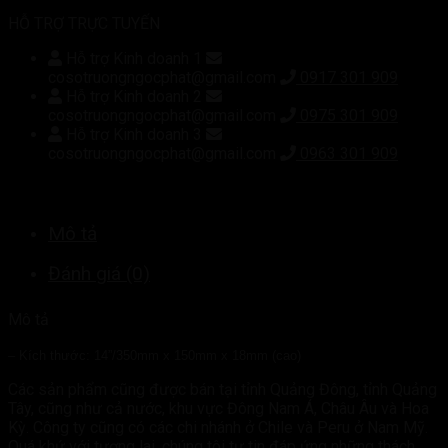
HỖ TRỢ TRỰC TUYẾN
Hỗ trợ Kinh doanh 1
cosotruongngocphat@gmail.com
0917 301 909
Hỗ trợ Kinh doanh 2
cosotruongngocphat@gmail.com
0975 301 909
Hỗ trợ Kinh doanh 3
cosotruongngocphat@gmail.com
0963 301 909
Mô tả
Đánh giá (0)
Mô tả
– Kích thước: 14”/350mm x 150mm x 18mm (cao)
Các sản phẩm cũng được bán tại tỉnh Quảng Đông, tỉnh Quảng
Tây, cũng như cả nước, khu vực Đông Nam Á, Châu Âu và Hoa
Kỳ. Công ty cũng có các chi nhánh ở Chile và Peru ở Nam Mỹ.
Quá khứ với tương lai, chúng tôi tự tin đáp ứng những thách