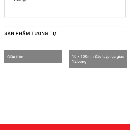
SẢN PHẨM TƯƠNG TỰ
10 x 100mm Đầu tuýp lục giác
Giũa tròn
12 bông