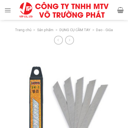
Skip
to
content
Trang chủ
>
Sản phẩm
>
DỤNG CỤ CẦM TAY
>
Dao - Giũa