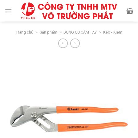
Skip
to
content
Trang chủ
>
Sản phẩm
>
DỤNG CỤ CẦM TAY
>
Kéo - Kiềm