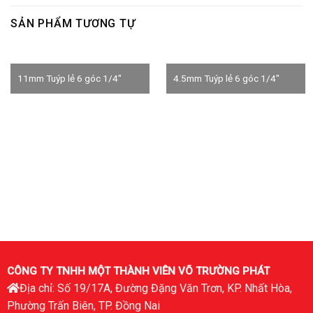
SẢN PHẨM TƯƠNG TỰ
11mm Tuýp lẻ 6 góc 1/4″
4.5mm Tuýp lẻ 6 góc 1/4″
CÔNG TY TNHH MỘT THÀNH VIÊN VÕ TRƯỜNG PHÁT
Địa chỉ: Số 19/17A, Đường Đặng Văn Trơn, KP. Nhất Hòa,
Phường Trấn Biên, TP. Đồng Nai